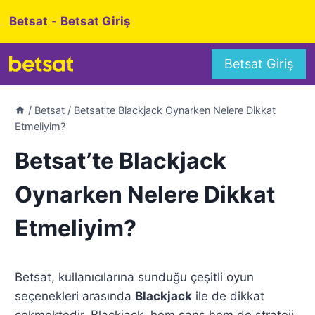
Skip
Betsat
-
Betsat Giriş
to
content
Betsat Giriş
/
Betsat
/
Betsat’te Blackjack Oynarken Nelere Dikkat
Etmeliyim?
Betsat’te Blackjack
Oynarken Nelere Dikkat
Etmeliyim?
Betsat, kullanıcılarına sunduğu çeşitli oyun
seçenekleri arasında
Blackjack
ile de dikkat