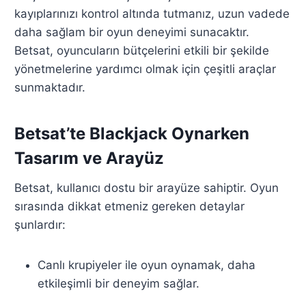
kayıplarınızı kontrol altında tutmanız, uzun vadede
daha sağlam bir oyun deneyimi sunacaktır.
Betsat, oyuncuların bütçelerini etkili bir şekilde
yönetmelerine yardımcı olmak için çeşitli araçlar
sunmaktadır.
Betsat’te Blackjack Oynarken
Tasarım ve Arayüz
Betsat, kullanıcı dostu bir arayüze sahiptir. Oyun
sırasında dikkat etmeniz gereken detaylar
şunlardır:
Canlı krupiyeler ile oyun oynamak, daha
etkileşimli bir deneyim sağlar.