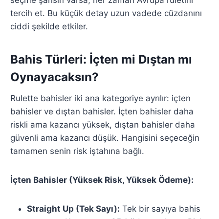
seçme şansın varsa, her zaman Avrupa ruletini
tercih et. Bu küçük detay uzun vadede cüzdanını
ciddi şekilde etkiler.
Bahis Türleri: İçten mi Dıştan mı
Oynayacaksın?
Rulette bahisler iki ana kategoriye ayrılır: içten
bahisler ve dıştan bahisler. İçten bahisler daha
riskli ama kazancı yüksek, dıştan bahisler daha
güvenli ama kazancı düşük. Hangisini seçeceğin
tamamen senin risk iştahına bağlı.
İçten Bahisler (Yüksek Risk, Yüksek Ödeme):
Straight Up (Tek Sayı):
Tek bir sayıya bahis