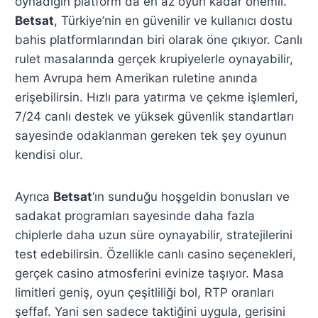
oynadığın platform da en az oyun kadar önemli.
Betsat
, Türkiye’nin en güvenilir ve kullanıcı dostu
bahis platformlarından biri olarak öne çıkıyor. Canlı
rulet masalarında gerçek krupiyelerle oynayabilir,
hem Avrupa hem Amerikan ruletine anında
erişebilirsin. Hızlı para yatırma ve çekme işlemleri,
7/24 canlı destek ve yüksek güvenlik standartları
sayesinde odaklanman gereken tek şey oyunun
kendisi olur.
Ayrıca
Betsat
‘ın sunduğu hoşgeldin bonusları ve
sadakat programları sayesinde daha fazla
chiplerle daha uzun süre oynayabilir, stratejilerini
test edebilirsin. Özellikle canlı casino seçenekleri,
gerçek casino atmosferini evinize taşıyor. Masa
limitleri geniş, oyun çeşitliliği bol, RTP oranları
şeffaf. Yani sen sadece taktiğini uygula, gerisini