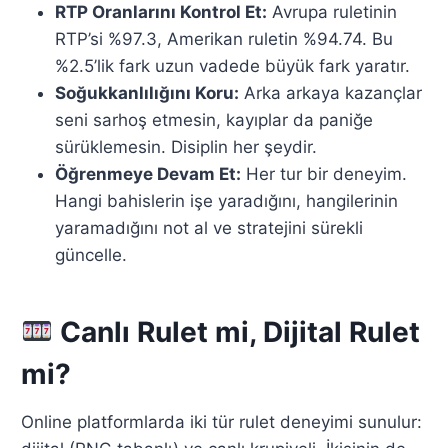
RTP Oranlarını Kontrol Et:
Avrupa ruletinin
RTP’si %97.3, Amerikan ruletin %94.74. Bu
%2.5’lik fark uzun vadede büyük fark yaratır.
Soğukkanlılığını Koru:
Arka arkaya kazançlar
seni sarhoş etmesin, kayıplar da paniğe
sürüklemesin. Disiplin her şeydir.
Öğrenmeye Devam Et:
Her tur bir deneyim.
Hangi bahislerin işe yaradığını, hangilerinin
yaramadığını not al ve stratejini sürekli
güncelle.
Canlı Rulet mi, Dijital Rulet
mi?
Online platformlarda iki tür rulet deneyimi sunulur: