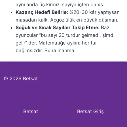
aynı anda üç kırmızı sayıya içten bahis.
Kazanç Hedefi Belirle:
%20-30 kâr yaptıysan
masadan kalk. Açgözlülük en büyük düşman.
Soğuk ve Sıcak Sayıları Takip Etme:
Bazı
oyuncular “bu sayı 20 turdur gelmedi, şimdi
gelir” der. Matematiğe aykırı; her tur
bağımsızdır. Buna inanma.
© 2026 Betsat
Betsat
Betsat Giriş