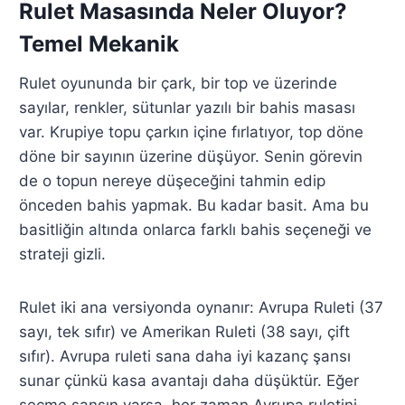
Rulet Masasında Neler Oluyor?
Temel Mekanik
Rulet oyununda bir çark, bir top ve üzerinde
sayılar, renkler, sütunlar yazılı bir bahis masası
var. Krupiye topu çarkın içine fırlatıyor, top döne
döne bir sayının üzerine düşüyor. Senin görevin
de o topun nereye düşeceğini tahmin edip
önceden bahis yapmak. Bu kadar basit. Ama bu
basitliğin altında onlarca farklı bahis seçeneği ve
strateji gizli.
Rulet iki ana versiyonda oynanır: Avrupa Ruleti (37
sayı, tek sıfır) ve Amerikan Ruleti (38 sayı, çift
sıfır). Avrupa ruleti sana daha iyi kazanç şansı
sunar çünkü kasa avantajı daha düşüktür. Eğer