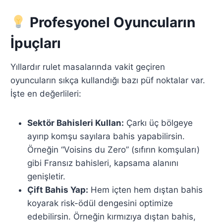
Profesyonel Oyuncuların
İpuçları
Yıllardır rulet masalarında vakit geçiren
oyuncuların sıkça kullandığı bazı püf noktalar var.
İşte en değerlileri:
Sektör Bahisleri Kullan:
Çarkı üç bölgeye
ayırıp komşu sayılara bahis yapabilirsin.
Örneğin “Voisins du Zero” (sıfırın komşuları)
gibi Fransız bahisleri, kapsama alanını
genişletir.
Çift Bahis Yap:
Hem içten hem dıştan bahis
koyarak risk-ödül dengesini optimize
edebilirsin. Örneğin kırmızıya dıştan bahis,