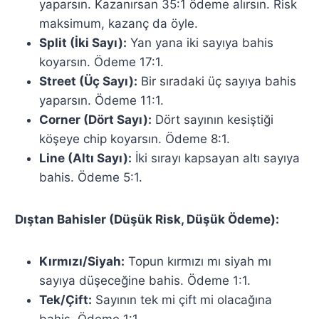
yaparsın. Kazanırsan 35:1 ödeme alırsın. Risk
maksimum, kazanç da öyle.
Split (İki Sayı):
Yan yana iki sayıya bahis
koyarsın. Ödeme 17:1.
Street (Üç Sayı):
Bir sıradaki üç sayıya bahis
yaparsın. Ödeme 11:1.
Corner (Dört Sayı):
Dört sayının kesiştiği
köşeye chip koyarsın. Ödeme 8:1.
Line (Altı Sayı):
İki sırayı kapsayan altı sayıya
bahis. Ödeme 5:1.
Dıştan Bahisler (Düşük Risk, Düşük Ödeme):
Kırmızı/Siyah:
Topun kırmızı mı siyah mı
sayıya düşeceğine bahis. Ödeme 1:1.
Tek/Çift:
Sayının tek mi çift mi olacağına