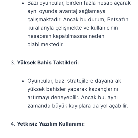
Bazı oyuncular, birden fazla hesap açarak
aynı oyunda avantaj sağlamaya
çalışmaktadır. Ancak bu durum, Betsat’ın
kurallarıyla çelişmekte ve kullanıcının
hesabının kapatılmasına neden
olabilmektedir.
Yüksek Bahis Taktikleri:
Oyuncular, bazı stratejilere dayanarak
yüksek bahisler yaparak kazançlarını
artırmayı deneyebilir. Ancak bu, aynı
zamanda büyük kayıplara da yol açabilir.
Yetkisiz Yazılım Kullanımı: