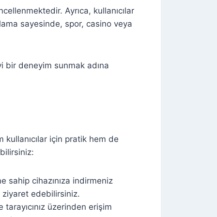
cellenmektedir. Ayrıca, kullanıcılar
lama sayesinde, spor, casino veya
 iyi bir deneyim sunmak adına
kullanıcılar için pratik hem de
ilirsiniz:
e sahip cihazınıza indirmeniz
ziyaret edebilirsiniz.
 tarayıcınız üzerinden erişim