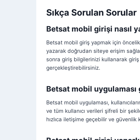
Sıkça Sorulan Sorular
Betsat mobil girişi nasıl 
Betsat mobil giriş yapmak için önceli
yazarak doğrudan siteye erişim sağla
sonra giriş bilgilerinizi kullanarak giri
gerçekleştirebilirsiniz.
Betsat mobil uygulaması 
Betsat mobil uygulaması, kullanıcıları
ve tüm kullanıcı verileri şifreli bir ş
hızlıca iletişime geçebilir ve güvenlik 