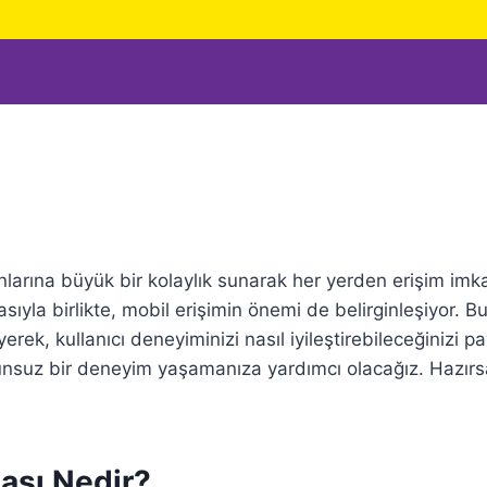
nlarına büyük bir kolaylık sunarak her yerden erişim imk
asıyla birlikte, mobil erişimin önemi de belirginleşiyor. 
erek, kullanıcı deneyiminizi nasıl iyileştirebileceğinizi pa
orunsuz bir deneyim yaşamanıza yardımcı olacağız. Hazır
ası Nedir?