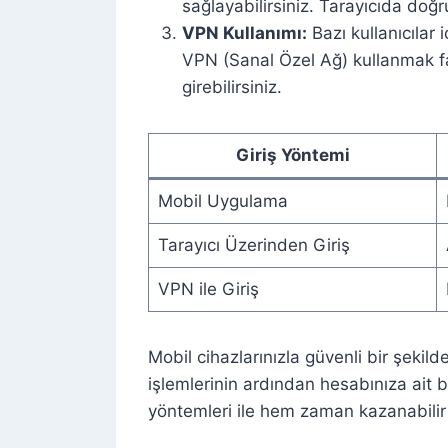
sağlayabilirsiniz. Tarayıcıda doğr
VPN Kullanımı:
Bazı kullanıcılar 
VPN (Sanal Özel Ağ) kullanmak fay
girebilirsiniz.
Giriş Yöntemi
Mobil Uygulama
Tarayıcı Üzerinden Giriş
VPN ile Giriş
Mobil cihazlarınızla güvenli bir şekil
işlemlerinin ardından hesabınıza ait bi
yöntemleri ile hem zaman kazanabilir 