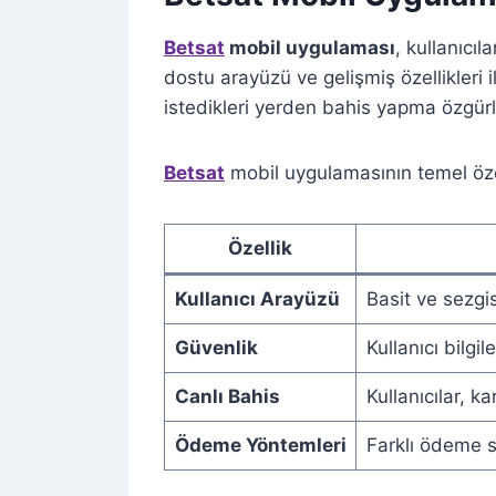
Betsat
mobil uygulaması
, kullanıcı
dostu arayüzü ve gelişmiş özellikleri 
istedikleri yerden bahis yapma özgür
Betsat
mobil uygulamasının temel özell
Özellik
Kullanıcı Arayüzü
Basit ve sezgis
Güvenlik
Kullanıcı bilgi
Canlı Bahis
Kullanıcılar, k
Ödeme Yöntemleri
Farklı ödeme se