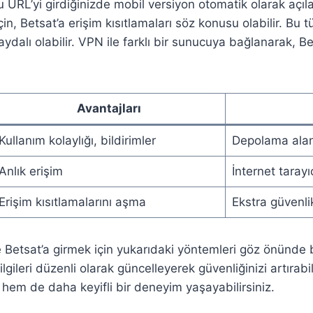
u URL’yi girdiğinizde mobil versiyon otomatik olarak açıla
için, Betsat’a erişim kısıtlamaları söz konusu olabilir. Bu
dalı olabilir. VPN ile farklı bir sunucuya bağlanarak, Be
Avantajları
Kullanım kolaylığı, bildirimler
Depolama alanı
Anlık erişim
İnternet tarayı
Erişim kısıtlamalarını aşma
Ekstra güvenlik
de Betsat’a girmek için yukarıdaki yöntemleri göz önünde b
lgileri düzenli olarak güncelleyerek güvenliğinizi artırabi
hem de daha keyifli bir deneyim yaşayabilirsiniz.