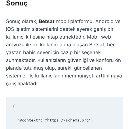
Sonuç
Sonuç olarak,
Betsat
mobil platformu, Android ve
iOS işletim sistemlerini destekleyerek geniş bir
kullanıcı kitlesine hitap etmektedir. Mobil web
arayüzü ile de kullanıcılarına ulaşan Betsat, her
yaştan bahis sever için cazip bir seçenek
sunmaktadır. Kullanıcıların güvenliği ve konforu ön
planda tutulmuş olup, sürekli güncellenen
sistemler ile kullanıcıların memnuniyeti arttırılmaya
çalışılmaktadır.
{
  "@context": "https://schema.org",