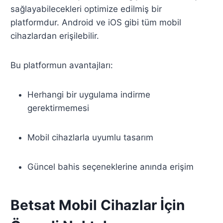
sağlayabilecekleri optimize edilmiş bir
platformdur. Android ve iOS gibi tüm mobil
cihazlardan erişilebilir.
Bu platformun avantajları:
Herhangi bir uygulama indirme
gerektirmemesi
Mobil cihazlarla uyumlu tasarım
Güncel bahis seçeneklerine anında erişim
Betsat Mobil Cihazlar İçin