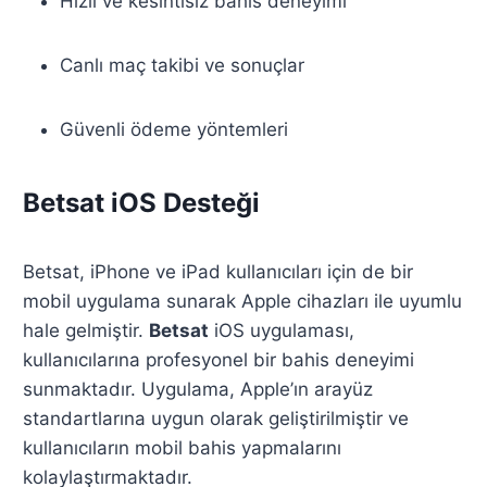
Hızlı ve kesintisiz bahis deneyimi
Canlı maç takibi ve sonuçlar
Güvenli ödeme yöntemleri
Betsat iOS Desteği
Betsat, iPhone ve iPad kullanıcıları için de bir
mobil uygulama sunarak Apple cihazları ile uyumlu
hale gelmiştir.
Betsat
iOS uygulaması,
kullanıcılarına profesyonel bir bahis deneyimi
sunmaktadır. Uygulama, Apple’ın arayüz
standartlarına uygun olarak geliştirilmiştir ve
kullanıcıların mobil bahis yapmalarını
kolaylaştırmaktadır.