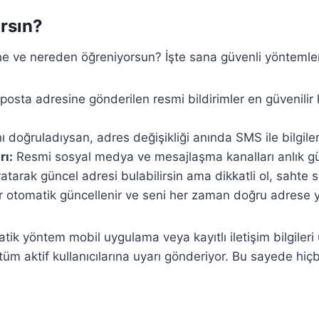
rsın?
 ne ve nereden öğreniyorsun? İşte sana güvenli yöntemle
-posta adresine gönderilen resmi bildirimler en güvenili
doğruladıysan, adres değişikliği anında SMS ile bilgilen
ı:
Resmi sosyal medya ve mesajlaşma kanalları anlık gün
tarak güncel adresi bulabilirsin ama dikkatli ol, sahte s
otomatik güncellenir ve seni her zaman doğru adrese yö
pratik yöntem mobil uygulama veya kayıtlı iletişim bilgileri
 tüm aktif kullanıcılarına uyarı gönderiyor. Bu sayede 