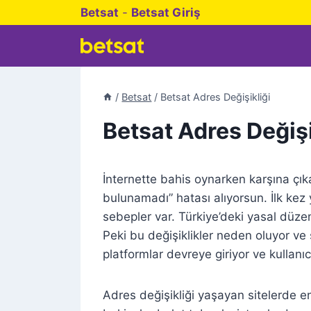
Skip
Betsat
-
Betsat Giriş
to
content
/
Betsat
/
Betsat Adres Değişikliği
Betsat Adres Değişi
İnternette bahis oynarken karşına çıka
bulunamadı” hatası alıyorsun. İlk kez
sebepler var. Türkiye’deki yasal düzen
Peki bu değişiklikler neden oluyor v
platformlar devreye giriyor ve kullanıc
Adres değişikliği yaşayan sitelerde e