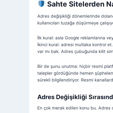
Sahte Sitelerden N
Adres değişikliği dönemlerinde dolandı
kullanıcıları tuzağa düşürmeye çalışıy
İlk kural: asla Google reklamlarına vey
İkinci kural: adresi mutlaka kontrol et.
var mı bak. Adres çubuğunda kilit sim
Bir de şunu unutma: hiçbir resmi plat
talepler gördüğünde hemen şüphele
sürekli bilgilendiriyor. Resmi kanallard
Adres Değişikliği Sırası
En çok merak edilen konu bu. Adres d