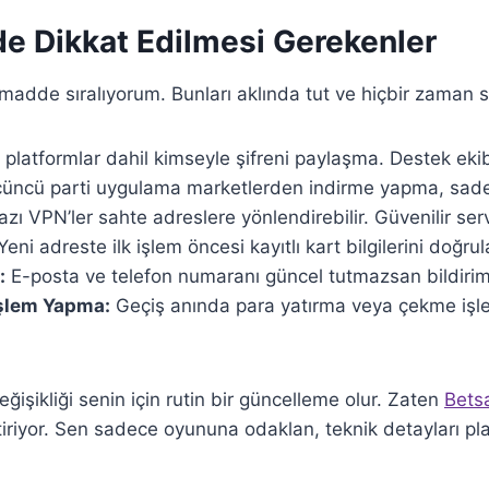
de Dikkat Edilmesi Gerekenler
 madde sıralıyorum. Bunları aklında tut ve hiçbir zaman
platformlar dahil kimseyle şifreni paylaşma. Destek ekib
üncü parti uygulama marketlerden indirme yapma, sadece
zı VPN’ler sahte adreslere yönlendirebilir. Güvenilir servi
eni adreste ilk işlem öncesi kayıtlı kart bilgilerini doğrul
:
E-posta ve telefon numaranı güncel tutmazsan bildirim
İşlem Yapma:
Geçiş anında para yatırma veya çekme işl
ğişikliği senin için rutin bir güncelleme olur. Zaten
Bets
tiriyor. Sen sadece oyununa odaklan, teknik detayları pla