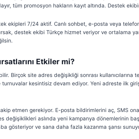
ayır, tüm promosyon hakların kayıt altında. Destek ekibi
ek ekipleri 7/24 aktif. Canlı sohbet, e-posta veya telef
sak, destek ekibi Türkçe hizmet veriyor ve ortalama yanı
ilsin.
rsatlarını Etkiler mi?
ir. Birçok site adres değişikliği sonrası kullanıcılarına
turnuvalar kesintisiz devam ediyor. Yeni adreste ilk giri
takip etmen gerekiyor. E-posta bildirimlerini aç, SMS ona
es değişiklikleri aslında yeni kampanya dönemlerinin başla
aba gösteriyor ve sana daha fazla kazanma şansı sunuyo