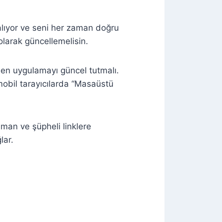
alıyor ve seni her zaman doğru
olarak güncellemelisin.
nden uygulamayı güncel tutmalı.
 mobil tarayıcılarda “Masaüstü
nman ve şüpheli linklere
lar.