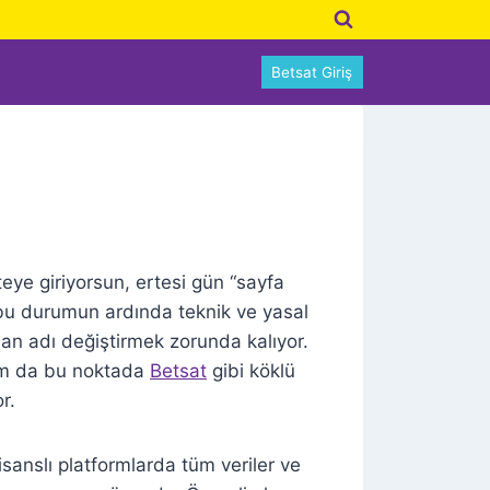
Betsat Giriş
teye giriyorsun, ertesi gün “sayfa
, bu durumun ardında teknik ve yasal
alan adı değiştirmek zorunda kalıyor.
tam da bu noktada
Betsat
gibi köklü
r.
sanslı platformlarda tüm veriler ve