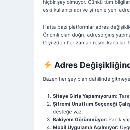
hiçbir şey olmuyor. Çünkü tüm bilgiler
eski kullanıcı adı ve şifrenle yeni adr
Hatta bazı platformlar adres değişikli
Önemli olan doğru adrese giriş yapman. 
O yüzden her zaman resmi kanalları t
Adres Değişikliğin
Bazen her şey plan dahilinde gitmeyebi
Siteye Giriş Yapamıyorum:
Taray
Şifremi Unuttum Seçeneği Çalı
desteğe yaz.
Bakiyem Görünmüyor:
Panik yap
Mobil Uygulama Açılmıyor:
Uygu