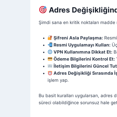
Adres Değişikliğin
Şimdi sana en kritik noktaları madde
Şifreni Asla Paylaşma:
Resmi 
Resmi Uygulamayı Kullan:
Üç
VPN Kullanımına Dikkat Et:
Ba
Ödeme Bilgilerini Kontrol Et:
Y
İletişim Bilgilerini Güncel Tut
Adres Değişikliği Sırasında 
işlem yap.
Bu basit kuralları uygularsan, adres de
süreci olabildiğince sorunsuz hale ge