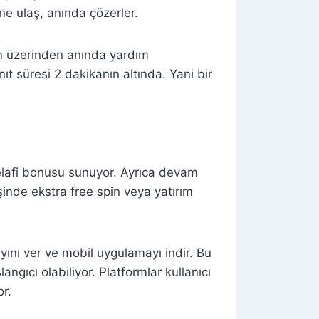
ne ulaş, anında çözerler.
on üzerinden anında yardım
t süresi 2 dakikanın altında. Yani bir
 telafi bonusu sunuyor. Ayrıca devam
şinde ekstra free spin veya yatırım
yını ver ve mobil uygulamayı indir. Bu
ngıcı olabiliyor. Platformlar kullanıcı
r.