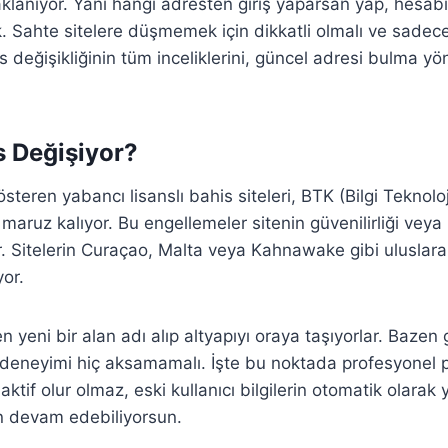
aklanıyor. Yani hangi adresten giriş yaparsan yap, hesa
 Sahte sitelere düşmemek için dikkatli olmalı ve sadece 
değişikliğinin tüm inceliklerini, güncel adresi bulma yön
s Değişiyor?
teren yabancı lisanslı bahis siteleri, BTK (Bilgi Teknoloj
maruz kalıyor. Bu engellemeler sitenin güvenilirliği veya 
Sitelerin Curaçao, Malta veya Kahnawake gibi uluslararas
yor.
yeni bir alan adı alıp altyapıyı oraya taşıyorlar. Bazen
ıcı deneyimi hiç aksamamalı. İşte bu noktada profesyonel 
ktif olur olmaz, eski kullanıcı bilgilerin otomatik olarak
n devam edebiliyorsun.