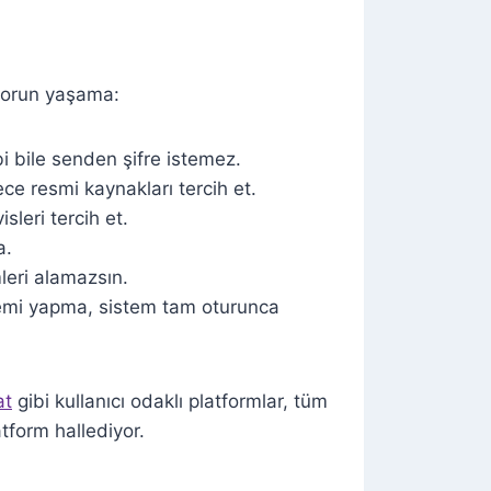
 sorun yaşama:
i bile senden şifre istemez.
 resmi kaynakları tercih et.
sleri tercih et.
a.
leri alamazsın.
emi yapma, sistem tam oturunca
at
gibi kullanıcı odaklı platformlar, tüm
tform hallediyor.